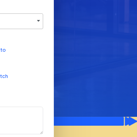
xto
itch