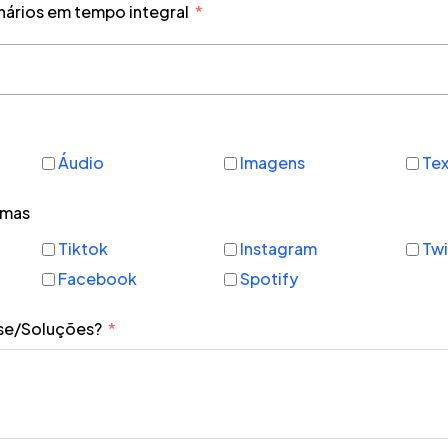
ários em tempo integral
Áudio
Imagens
Te
rmas
Tiktok
Instagram
Tw
Facebook
Spotify
sse/Soluções?