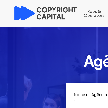
Skip
to
Reps &
Operators
main
content
Ag
Nome da Agência