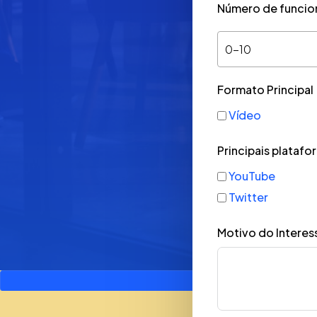
Número de funcion
0-10
Formato Principal
Vídeo
Principais platafo
YouTube
Twitter
Motivo do Intere