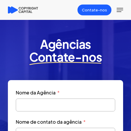
Skip
Menu
Contate-nos
to
Close
main
Menu
content
Agências
Contate-nos
Nome da Agência
Nome de contato da agência